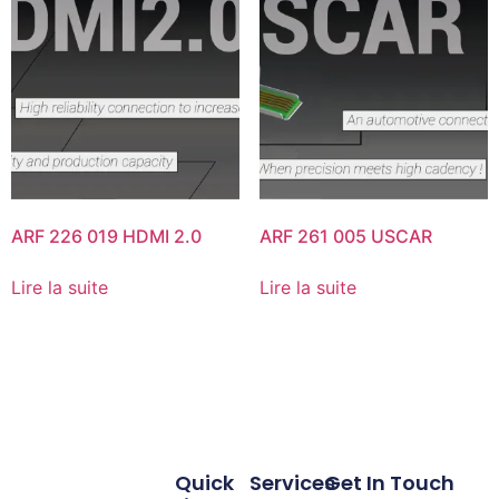
ARF 226 019 HDMI 2.0
ARF 261 005 USCAR
Lire la suite
Lire la suite
Quick
Services
Get In Touch