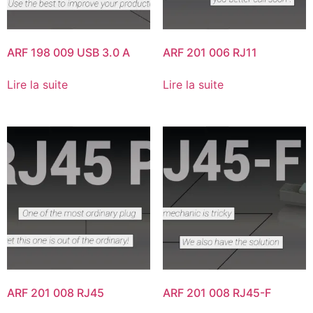
ARF 198 009 USB 3.0 A
ARF 201 006 RJ11
Lire la suite
Lire la suite
ARF 201 008 RJ45
ARF 201 008 RJ45-F